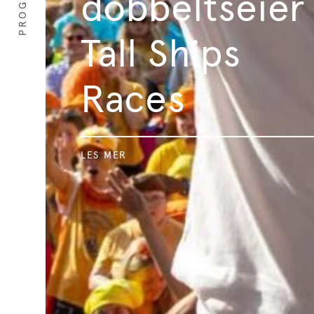
PROGRAM
dobbeltseier 
Tall Ships
Races
LES MER