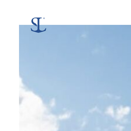
No
Events
Scheduled!
.