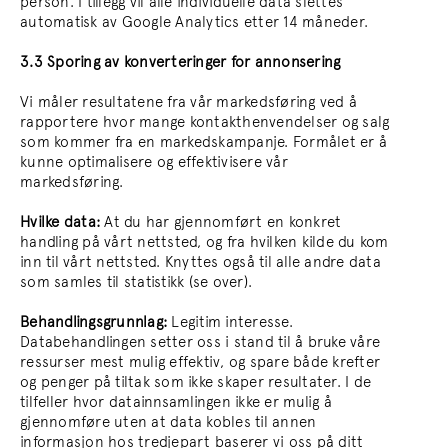
person. I tillegg vil alle individuelle data slettes
automatisk av Google Analytics etter 14 måneder.
3.3 Sporing av konverteringer for annonsering
Vi måler resultatene fra vår markedsføring ved å
rapportere hvor mange kontakthenvendelser og salg
som kommer fra en markedskampanje. Formålet er å
kunne optimalisere og effektivisere vår
markedsføring.
Hvilke data:
At du har gjennomført en konkret
handling på vårt nettsted, og fra hvilken kilde du kom
inn til vårt nettsted. Knyttes også til alle andre data
som samles til statistikk (se over).
Behandlingsgrunnlag:
Legitim interesse.
Databehandlingen setter oss i stand til å bruke våre
ressurser mest mulig effektiv, og spare både krefter
og penger på tiltak som ikke skaper resultater. I de
tilfeller hvor datainnsamlingen ikke er mulig å
gjennomføre uten at data kobles til annen
informasjon hos tredjepart baserer vi oss på ditt