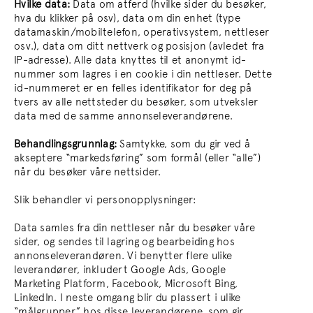
Hvilke data:
Data om atferd (hvilke sider du besøker,
hva du klikker på osv), data om din enhet (type
datamaskin/mobiltelefon, operativsystem, nettleser
osv.), data om ditt nettverk og posisjon (avledet fra
IP-adresse). Alle data knyttes til et anonymt id-
nummer som lagres i en cookie i din nettleser. Dette
id-nummeret er en felles identifikator for deg på
tvers av alle nettsteder du besøker, som utveksler
data med de samme annonseleverandørene.
Behandlingsgrunnlag:
Samtykke, som du gir ved å
akseptere “markedsføring” som formål (eller “alle”)
når du besøker våre nettsider.
Slik behandler vi personopplysninger:
Data samles fra din nettleser når du besøker våre
sider, og sendes til lagring og bearbeiding hos
annonseleverandøren. Vi benytter flere ulike
leverandører, inkludert Google Ads, Google
Marketing Platform, Facebook, Microsoft Bing,
LinkedIn. I neste omgang blir du plassert i ulike
“målgrupper” hos disse leverandørene, som gir