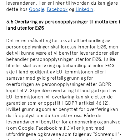
leverandøren. Her er linker til hvordan du kan gjøre
dette hos
Google
,
Facebook
og
LinkedIn
.
3.5 Overføring av personopplysninger til mottakere i
land utenfor EØS
Det er en målsetting for oss at all behandling av
personopplysninger skal foretas innenfor EØS, men
det vil kunne være at vi benytter leverandører eller
behandler personopplysninger utenfor EØS. I slike
tilfeller skal overføring og behandling utenfor EØS
skje i land godkjent av EU-kommisjonen eller i
samsvar med gyldig rettslig grunnlag for
overføringen av personopplysninger etter GDPR
kapittel V. Skjer ikke overføring til land godkjent av
EU-kommisjonen, vil overføring kun skje etter de
garantier som er oppstilt i GDPR artikkel 46 (2).
Hvilket grunnlag som er benyttet for overføring kan
du få opplyst om du kontakter oss. Både de
leverandører vi benytter for annonsering og analyse
(som Google, Facebook m.fl.) Vi er kjent med
utfordringene og kravene som følger av “Schrems II”-