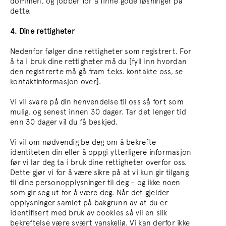
dommen, og jobber for å finne gode løsninger på
dette.
4. Dine rettigheter
Nedenfor følger dine rettigheter som registrert. For
å ta i bruk dine rettigheter må du [fyll inn hvordan
den registrerte må gå fram f.eks. kontakte oss, se
kontaktinformasjon over].
Vi vil svare på din henvendelse til oss så fort som
mulig, og senest innen 30 dager. Tar det lenger tid
enn 30 dager vil du få beskjed.
Vi vil om nødvendig be deg om å bekrefte
identiteten din eller å oppgi ytterligere informasjon
før vi lar deg ta i bruk dine rettigheter overfor oss.
Dette gjør vi for å være sikre på at vi kun gir tilgang
til dine personopplysninger til deg – og ikke noen
som gir seg ut for å være deg. Når det gjelder
opplysninger samlet på bakgrunn av at du er
identifisert med bruk av cookies så vil en slik
bekreftelse være svært vanskelig. Vi kan derfor ikke