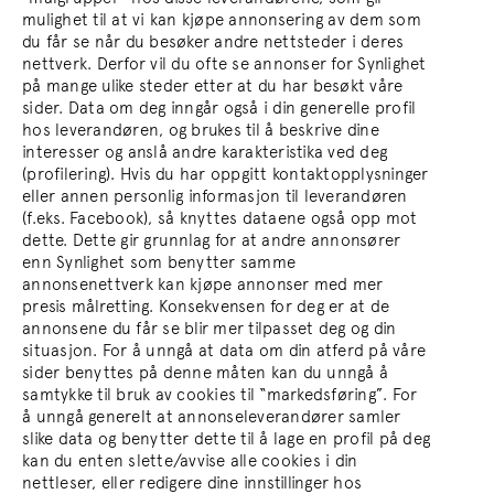
mulighet til at vi kan kjøpe annonsering av dem som
du får se når du besøker andre nettsteder i deres
nettverk. Derfor vil du ofte se annonser for Synlighet
på mange ulike steder etter at du har besøkt våre
sider. Data om deg inngår også i din generelle profil
hos leverandøren, og brukes til å beskrive dine
interesser og anslå andre karakteristika ved deg
(profilering). Hvis du har oppgitt kontaktopplysninger
eller annen personlig informasjon til leverandøren
(f.eks. Facebook), så knyttes dataene også opp mot
dette. Dette gir grunnlag for at andre annonsører
enn Synlighet som benytter samme
annonsenettverk kan kjøpe annonser med mer
presis målretting. Konsekvensen for deg er at de
annonsene du får se blir mer tilpasset deg og din
situasjon. For å unngå at data om din atferd på våre
sider benyttes på denne måten kan du unngå å
samtykke til bruk av cookies til “markedsføring”. For
å unngå generelt at annonseleverandører samler
slike data og benytter dette til å lage en profil på deg
kan du enten slette/avvise alle cookies i din
nettleser, eller redigere dine innstillinger hos