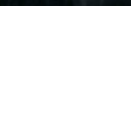
Ofte stilte spørsmål
Her har vi samlet svar på de spørsmålene vi oftest får
om seiltoktene våre. Finner du ikke det du lurer på, er du
alltid velkommen til å kontakte oss på
lehmkuhl@lehmkuhl.no eller telefon 55 30 17 00.