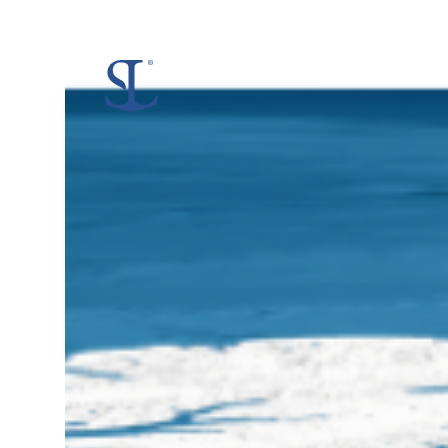
No
Events
Scheduled!
.