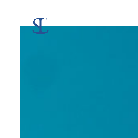
No
Events
Scheduled!
.