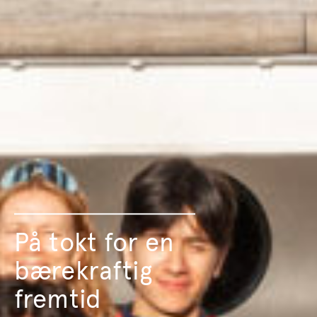
På tokt for en
bærekraftig
fremtid