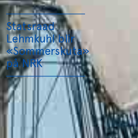
Statsraad
Lehmkuhl blir
«Sommerskuta»
på NRK