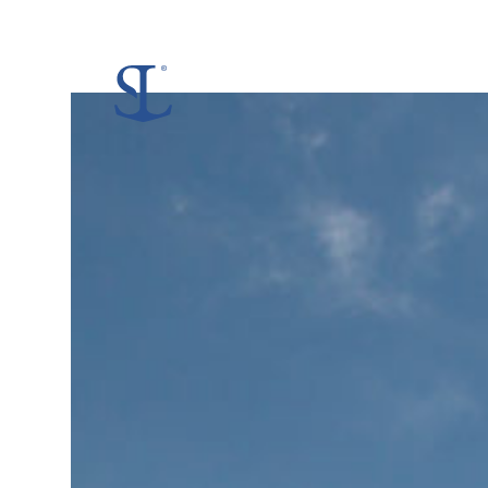
No
Events
Scheduled!
.