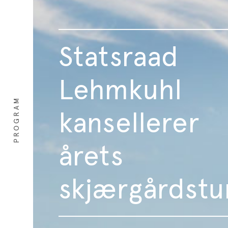
Statsraad
Lehmkuhl
PROGRAM
kansellerer
årets
skjærgårdstu