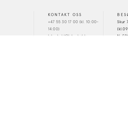
KONTAKT OSS
BES
+47 55 30 17 00 (kl. 10:00-
Skur 
14:00)
(kl.0
lehmkuhl@lehmkuhl.no
N-50
Org.nr: 956 330 874
Personvern og cookies