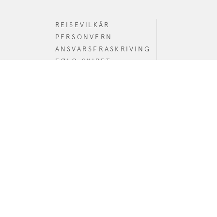
REISEVILKÅR
PERSONVERN
ANSVARSFRASKRIVING
FØLG SKIPET
ÅPENHETSLOVEN
FØLG OSS