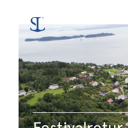
No
Events
Scheduled!
.
Festivalretur