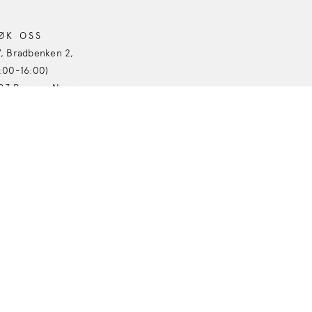
ØK OSS
7, Bradbenken 2,
9:00-16:00)
03 Bergen, Norge