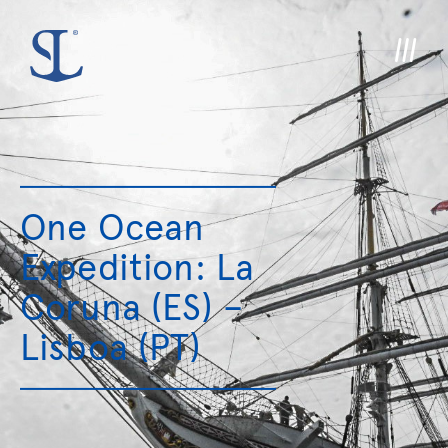
One Ocean
Expedition: La
Coruna (ES) –
Lisboa (PT)